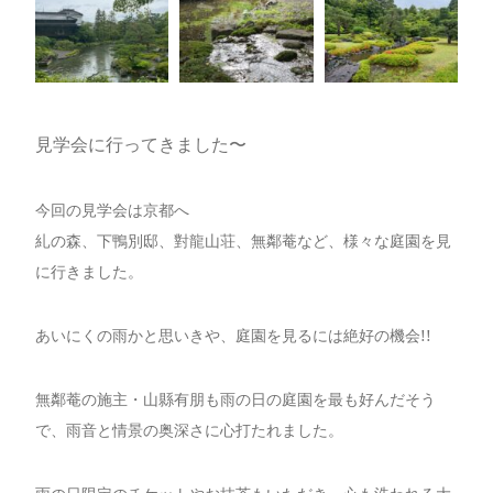
見学会に行ってきました〜
今回の見学会は京都へ
糺の森、下鴨別邸、對龍山荘、無鄰菴など、様々な庭園を見
に行きました。
あいにくの雨かと思いきや、庭園を見るには絶好の機会!!
無鄰菴の施主・山縣有朋も雨の日の庭園を最も好んだそう
で、雨音と情景の奥深さに心打たれました。